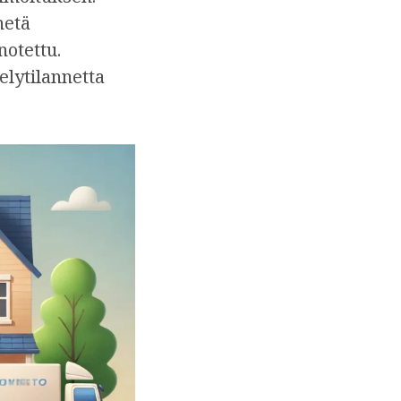
hetä
notettu.
elytilannetta