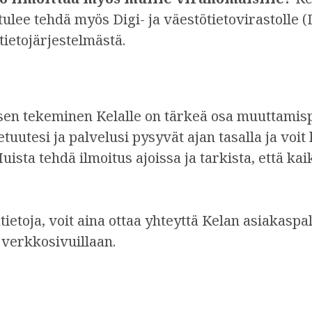
ulee tehdä myös Digi- ja väestötietovirastolle (
tietojärjestelmästä.
en tekeminen Kelalle on tärkeä osa muuttamisp
etuutesi ja palvelusi pysyvät ajan tasalla ja voit
uista tehdä ilmoitus ajoissa ja tarkista, että kai
sätietoja, voit aina ottaa yhteyttä Kelan asiakaspa
 verkkosivuillaan.