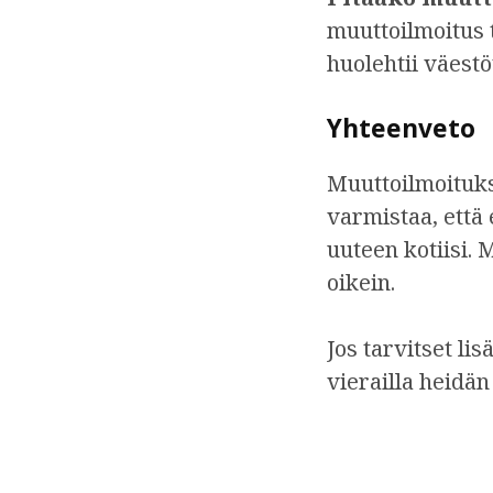
muuttoilmoitus t
huolehtii väestö
Yhteenveto
Muuttoilmoituks
varmistaa, että 
uuteen kotiisi. M
oikein.
Jos tarvitset li
vierailla heidän