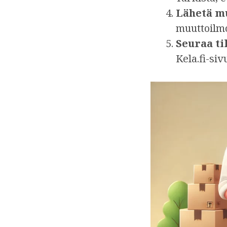
Lähetä mu
muuttoilmo
Seuraa ti
Kela.fi-siv