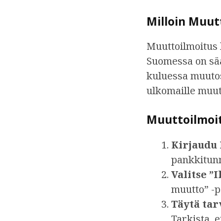
Milloin Muut
Muuttoilmoitus 
Suomessa on sää
kuluessa muutos
ulkomaille muut
Muuttoilmoit
Kirjaudu 
pankkitunn
Valitse ”
muutto” -p
Täytä tar
Tarkista, e