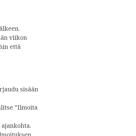
älkeen.
ään viikon
hin että
irjaudu sisään
litse ”Ilmoita
 ajankohta.
ilmoituksen.