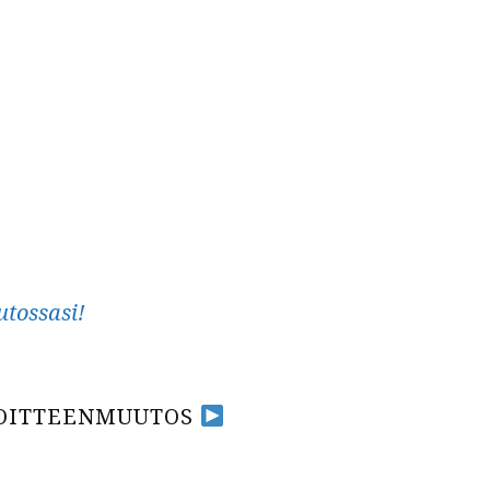
utossasi!
OITTEENMUUTOS