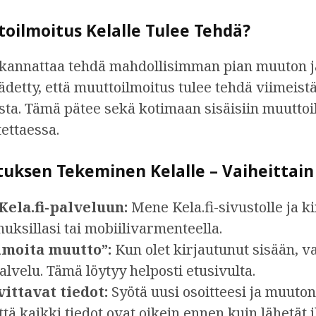
toilmoitus Kelalle Tulee Tehdä?
kannattaa tehdä mahdollisimman pian muuton j
detty, että muuttoilmoitus tulee tehdä viimeist
ta. Tämä pätee sekä kotimaan sisäisiin muuttoi
ettaessa.
uksen Tekeminen Kelalle – Vaiheittain
Kela.fi-palveluun:
Mene Kela.fi-sivustolle ja k
uksillasi tai mobiilivarmenteella.
Ilmoita muutto”:
Kun olet kirjautunut sisään, va
alvelu. Tämä löytyy helposti etusivulta.
vittavat tiedot:
Syötä uusi osoitteesi ja muuton
ttä kaikki tiedot ovat oikein ennen kuin lähetät 