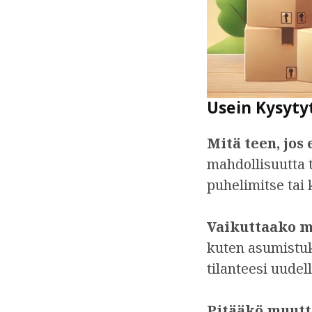
Usein Kysyty
Mitä teen, jos
mahdollisuutta 
puhelimitse tai
Vaikuttaako m
kuten asumistuk
tilanteesi uudel
Pitääkö muutt