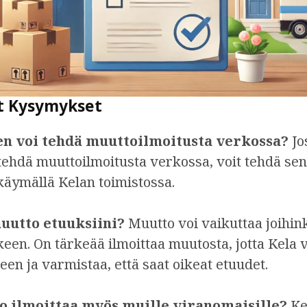
t Kysymykset
 en voi tehdä muuttoilmoitusta verkossa?
Jos
tehdä muuttoilmoitusta verkossa, voit tehdä se
 käymällä Kelan toimistossa.
uutto etuuksiini?
Muutto voi vaikuttaa joihink
een. On tärkeää ilmoittaa muutosta, jotta Kela v
leen ja varmistaa, että saat oikeat etuudet.
o ilmoittaa myös muille viranomaisille?
Kel