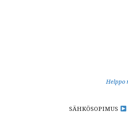
Siirry
sisältöön
Helppo m
Ensisijainen
SÄHKÖSOPIMUS
valikko