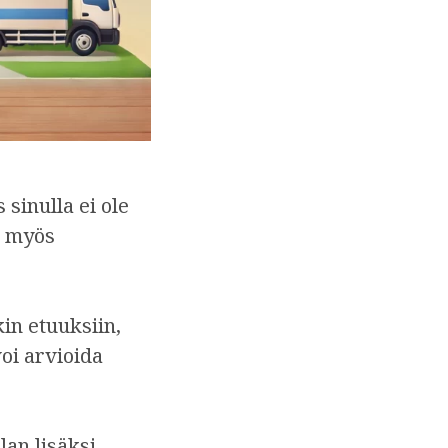
 sinulla ei ole
n myös
in etuuksiin,
oi arvioida
an lisäksi