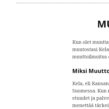
M
Kun olet muutta
muutostasi Kela
muuttoilmoitus o
Miksi Muutto
Kela, eli Kansan
Suomessa. Kun mu
etuudet ja palve
menettää tärkeit