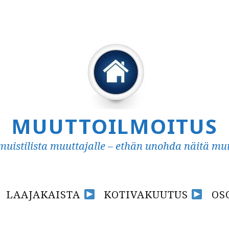
MUUTTOILMOITUS
uistilista muuttajalle – ethän unohda näitä mu
LAAJAKAISTA
KOTIVAKUUTUS
OS