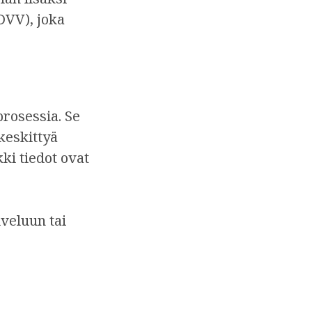
DVV), joka
rosessia. Se
 keskittyä
kki tiedot ovat
lveluun tai